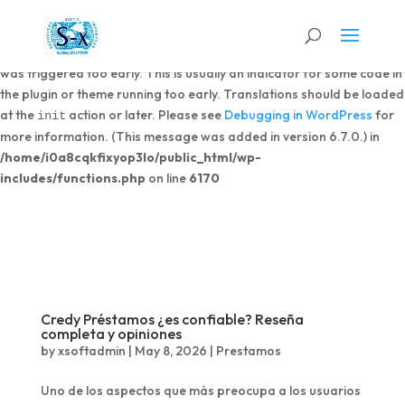
Notice
: Function _load_textdomain_just_in_time was called
incorrectly
. Translation loading for the
domain
dipi-divi-pixel
was triggered too early. This is usually an indicator for some code in
the plugin or theme running too early. Translations should be loaded
at the
action or later. Please see
Debugging in WordPress
for
init
more information. (This message was added in version 6.7.0.) in
/home/i0a8cqkfixyop3lo/public_html/wp-
includes/functions.php
on line
6170
Credy Préstamos ¿es confiable? Reseña
completa y opiniones
by
xsoftadmin
|
May 8, 2026
|
Prestamos
Uno de los aspectos que más preocupa a los usuarios