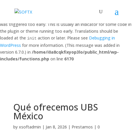
Notice
: Function _load_textdomain_just_in_time was called
incorrectly
. Translation loading for the
domain
dipi-divi-pixel
was triggered too early. This is usually an indicator for some code in
the plugin or theme running too early. Translations should be
loaded at the
action or later. Please see
Debugging in
init
WordPress
for more information. (This message was added in
version 6.7.0.) in
/home/i0a8cqkfixyop3lo/public_html/wp-
includes/functions.php
on line
6170
Qué ofrecemos UBS
México
by
xsoftadmin
|
Jan 8, 2026
|
Prestamos
|
0